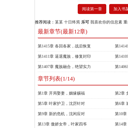
阅读第一章
加入书
推荐阅读：
某某
十日终焉
乐可
我喜欢你的信息素
重
最新章节(最新12章)
第1415章 各回各家，战后恢复
第14
第1411章 逼退魔族，修复封印
第14
第1407章 魔族融合，绝望实力
第14
章节列表(1/14)
第1章 开局娶妻，姻缘赐福
第2章
第5章 叶家护卫，沈厉针对
第6章
第9章 新的危机，沈闲应对
第10
第13章 傲娇女帝，叶家四爷
第14