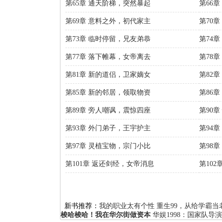
第65章 通天阶梯，突然暴起
第66
第69章 意料之外，初代家主
第70
第73章 临时停留，兄友弟恭
第74
第77章 落下帷幕，女帝离去
第78
第81章 新的道侣，卫家嫡女
第82
第85章 新的邻居，领取物资
第86
第89章 旁人嘲讽，震惊四座
第90
第93章 外门弟子，王宇护主
第94
第97章 灵植宝物，宗门小比
第98
第101章 返还剑经，女帝消息
第10
新书推荐：
我的职业太有个性
重生99，从给学霸当
梭哈梭哈！我在华尔街做资本
华娱1998：国家队导