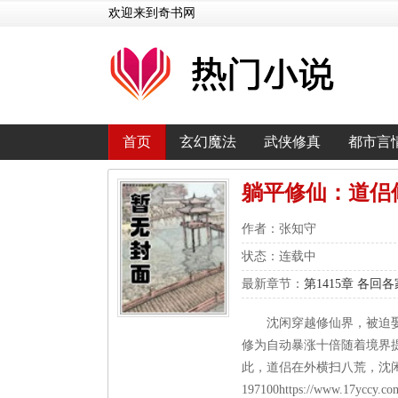
欢迎来到奇书网
首页
玄幻魔法
武侠修真
都市言
躺平修仙：道侣
作者：张知守
状态：连载中
最新章节：
第1415章 各回
沈闲穿越修仙界，被迫
修为自动暴涨十倍随着境界
此，道侣在外横扫八荒，沈
197100https://www.17yccy.co