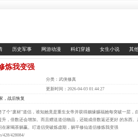
情
历史军事
网游动漫
科幻穿越
女生小说
其
修炼我变强
分类：武侠修真
更新时间：2026-04-03 01:44:27
各家，战后恢复
娶了个“废材”道侣，谁知她竟是重生女帝并获得姻缘赐福她每突破一层，
提升，倍数还会增加。而且赠送道侣物品，还能成倍数返还更好 的东西。
闲在家喝茶躺赢。叮道侣突破炼虚期，躺平修仙道侣修炼我变强
m/428/428084/