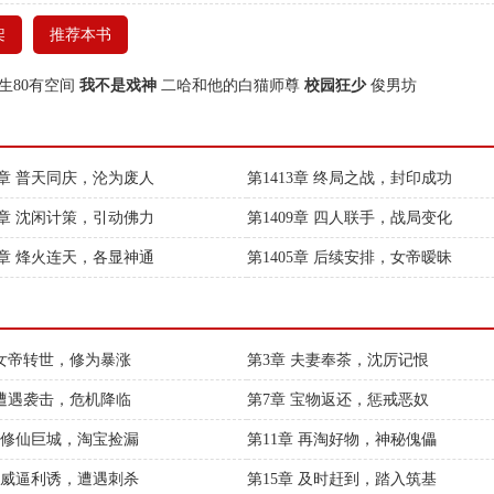
架
推荐本书
生80有空间
我不是戏神
二哈和他的白猫师尊
校园狂少
俊男坊
14章 普天同庆，沦为废人
第1413章 终局之战，封印成功
10章 沈闲计策，引动佛力
第1409章 四人联手，战局变化
06章 烽火连天，各显神通
第1405章 后续安排，女帝暧昧
 女帝转世，修为暴涨
第3章 夫妻奉茶，沈厉记恨
 遭遇袭击，危机降临
第7章 宝物返还，惩戒恶奴
章 修仙巨城，淘宝捡漏
第11章 再淘好物，神秘傀儡
章 威逼利诱，遭遇刺杀
第15章 及时赶到，踏入筑基