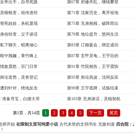
章 女帝出手，自寻死路
第67章 邪修作乱，继续攀登
章 灵根蜕变，祖传道经
第71章 沈家历史，离开祖地
章 替死娃娃，杀机显现
第75章 兄弟相残，破阵而出
章 身份转变，父子谈话
第79章 地位提升，悠闲生活
章 私下聊天，昭离倾心
第83章 订婚宴会，绑定成功
章 暗中觊觎，青竹峰上
第87章 玄甲灵龟，王宇目的
章 情敌震怒，宗门日常
第91章 竹院相告，王宇震惊
章 舆论造势，灵兽登记
第95章 舆论风波，沈闲反应
章 遭到针对，绝地反击
第99章 王宇底牌，试炼结束
2章 准备寻宝，白嫖大哥
第103章 兄弟谈话，灵植契机
第1页，共14页
1
2
3
4
5
下一页
尾页
老师开始
在限制文里写纯爱小说
古代末世的文弱书生
无敌剑道
四合院：
演！