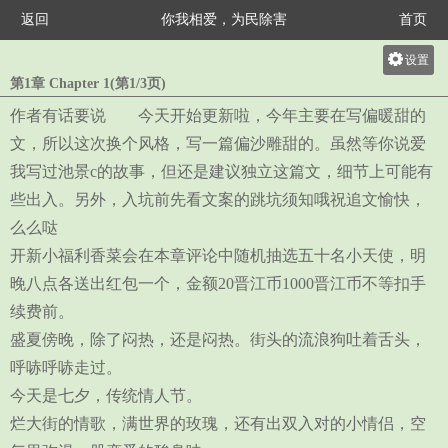
返回
你我相爱，为民除害
首页
设置
第1章 Chapter 1(第1/3页)
关灯
作者有话要说 今天开始更新啦，今年主要在写偏暖甜的
大
文，所以这次换个风格，写一篇偏沙雕甜的。虽然等你说爱
中
我写过池景c的故事，但还是建议独立这篇文，细节上可能有
小
些出入。另外，入坑前先看文案的跳坑须知哦祝追文愉快，
么么哒
开新小福利香菜会在本章评论中随机抽选五十名小天使，明
晚八点各送出红包一个，金额20晋江币1000晋江币不等扣手
续费前。
盛夏傍晚，除了闷热，还是闷热。街头的流浪狗吐着舌头，
呼哧呼哧走过。
今天是七夕，传统情人节。
烂大街的情歌，满世界的玫瑰，还有出双入对的小情侣，空