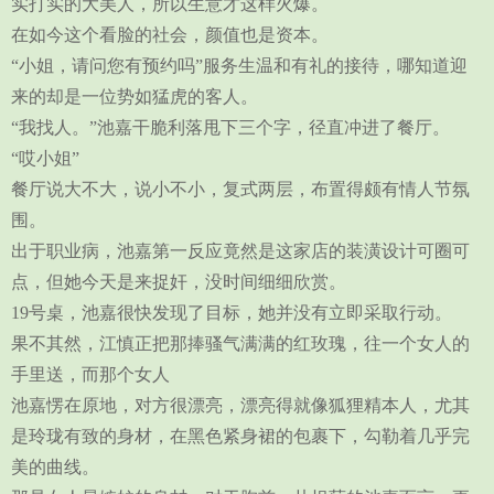
实打实的大美人，所以生意才这样火爆。
在如今这个看脸的社会，颜值也是资本。
“小姐，请问您有预约吗”服务生温和有礼的接待，哪知道迎
来的却是一位势如猛虎的客人。
“我找人。”池嘉干脆利落甩下三个字，径直冲进了餐厅。
“哎小姐”
餐厅说大不大，说小不小，复式两层，布置得颇有情人节氛
围。
出于职业病，池嘉第一反应竟然是这家店的装潢设计可圈可
点，但她今天是来捉奸，没时间细细欣赏。
19号桌，池嘉很快发现了目标，她并没有立即采取行动。
果不其然，江慎正把那捧骚气满满的红玫瑰，往一个女人的
手里送，而那个女人
池嘉愣在原地，对方很漂亮，漂亮得就像狐狸精本人，尤其
是玲珑有致的身材，在黑色紧身裙的包裹下，勾勒着几乎完
美的曲线。