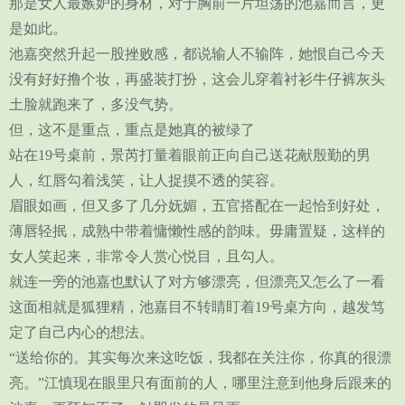
那是女人最嫉妒的身材，对于胸前一片坦荡的池嘉而言，更
是如此。
池嘉突然升起一股挫败感，都说输人不输阵，她恨自己今天
没有好好撸个妆，再盛装打扮，这会儿穿着衬衫牛仔裤灰头
土脸就跑来了，多没气势。
但，这不是重点，重点是她真的被绿了
站在19号桌前，景芮打量着眼前正向自己送花献殷勤的男
人，红唇勾着浅笑，让人捉摸不透的笑容。
眉眼如画，但又多了几分妩媚，五官搭配在一起恰到好处，
薄唇轻抿，成熟中带着慵懒性感的韵味。毋庸置疑，这样的
女人笑起来，非常令人赏心悦目，且勾人。
就连一旁的池嘉也默认了对方够漂亮，但漂亮又怎么了一看
这面相就是狐狸精，池嘉目不转睛盯着19号桌方向，越发笃
定了自己内心的想法。
“送给你的。其实每次来这吃饭，我都在关注你，你真的很漂
亮。”江慎现在眼里只有面前的人，哪里注意到他身后跟来的