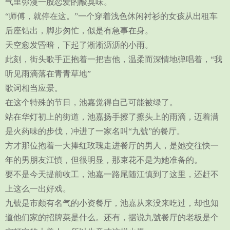
气里弥漫一股恋爱的酸臭味。
“师傅，就停在这。”一个穿着浅色休闲衬衫的女孩从出租车
后座钻出，脚步匆忙，似是有急事在身。
天空愈发昏暗，下起了淅淅沥沥的小雨。
此刻，街头歌手正抱着一把吉他，温柔而深情地弹唱着，“我
听见雨滴落在青青草地”
歌词相当应景。
在这个特殊的节日，池嘉觉得自己可能被绿了。
站在华灯初上的街道，池嘉扬手擦了擦头上的雨滴，迈着满
是火药味的步伐，冲进了一家名叫“九號”的餐厅。
方才那位抱着一大捧红玫瑰走进餐厅的男人，是她交往快一
年的男朋友江慎，但很明显，那束花不是为她准备的。
要不是今天提前收工，池嘉一路尾随江慎到了这里，还赶不
上这么一出好戏。
九號是市颇有名气的小资餐厅，池嘉从来没来吃过，却也知
道他们家的招牌菜是什么。还有，据说九號餐厅的老板是个