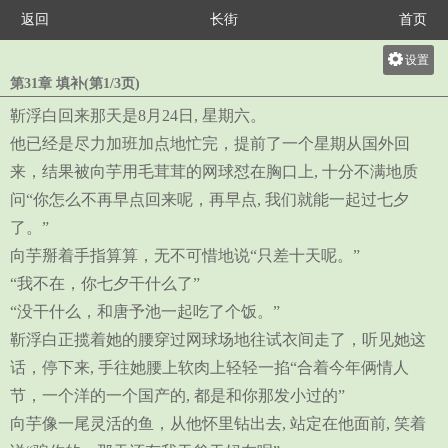
返回
长街
首页
设置
第31章 填补(第1/3页)
关灯
靳浮白回来那天是8月24日, 星期六。
大
他已经是尽力加班加点地忙完，提前了一个星期从国外回
中
来，结果被向芋用毛茸茸的网球怼在胸口上, 十分不满地质
小
问“你怎么不再早点回来呢，再早点, 我们就能一起过七夕
了。”
向芋掰着手指算算，无不可惜地说“只差十天呢。”
“我不在，你七夕干什么了”
“没干什么，和唐予池一起吃了个饭。”
靳浮白正揽着她的腰穿过网球场地往试衣间走了，听见她这
话，停下来, 手往她腰上软肉上轻轻一掐“合着今年俩情人
节，一个洋的一个国产的, 都是和你那发小过的”
向芋像一尾灵活的鱼，从他怀里钻出去, 站定在他面前, 笑着