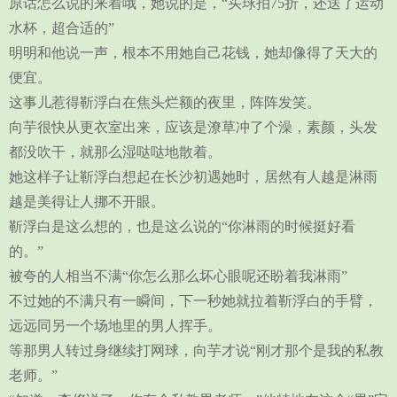
原话怎么说的来着哦，她说的是，“买球拍75折，还送了运动
水杯，超合适的”
明明和他说一声，根本不用她自己花钱，她却像得了天大的
便宜。
这事儿惹得靳浮白在焦头烂额的夜里，阵阵发笑。
向芋很快从更衣室出来，应该是潦草冲了个澡，素颜，头发
都没吹干，就那么湿哒哒地散着。
她这样子让靳浮白想起在长沙初遇她时，居然有人越是淋雨
越是美得让人挪不开眼。
靳浮白是这么想的，也是这么说的“你淋雨的时候挺好看
的。”
被夸的人相当不满“你怎么那么坏心眼呢还盼着我淋雨”
不过她的不满只有一瞬间，下一秒她就拉着靳浮白的手臂，
远远同另一个场地里的男人挥手。
等那男人转过身继续打网球，向芋才说“刚才那个是我的私教
老师。”