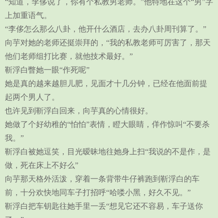
“知道，李侈说了，你有个私教男老师。”他特地在这个“男”字
上加重语气。
“李侈怎么那么八卦，他开什么酒店，去办八卦周刊算了。”
向芋对她的老师还挺崇拜的，“我的私教老师可厉害了，那天
他们老师组打比赛，就他技术最好。”
靳浮白瞥她一眼“作死呢”
她是真的越来越胆儿肥，见面才十几分钟，已经在他面前提
起两个男人了。
也许见到靳浮白回来，向芋真的心情很好。
她做了个好幼稚的“怕怕”表情，瞪大眼睛，佯作惊叫“不要杀
我。”
靳浮白被她逗笑，目光暧昧地往她身上扫“我说的不是作，是
做，死在床上不好么”
向芋那天格外活泼，穿着一条背带牛仔裤跑到靳浮白的车
前，十分欢快地同车子打招呼“哈喽小黑，好久不见。”
靳浮白把车钥匙往她手里一丢“想见它还不容易，车子送你