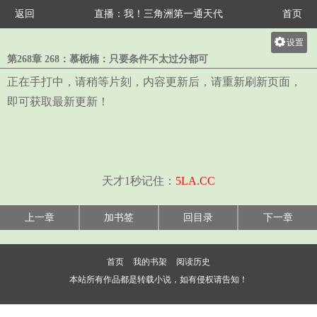
返回
直播：我！三角洲第一通天代
首页
设置
第268章 268：慕栀楠：只要条件不太过分都可
关灯
正在手打中，请稍等片刻，内容更新后，请重新刷新页面，
大
即可获取最新更新！
中
小
天才1秒记住：
5LA.CC
上一章
加书签
回目录
下一章
首页
我的书架
阅读历史
本站所有作品都是转载小说，如有侵权请告知！