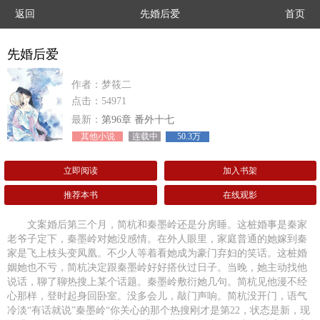
返回
先婚后爱
首页
先婚后爱
作者：梦筱二
点击：54971
最新：
第96章 番外十七
其他小说
连载中
50.3万
立即阅读
加入书架
推荐本书
在线观影
文案婚后第三个月，简杭和秦墨岭还是分房睡。这桩婚事是秦家
老爷子定下，秦墨岭对她没感情。在外人眼里，家庭普通的她嫁到秦
家是飞上枝头变凤凰。不少人等着看她成为豪门弃妇的笑话。这桩婚
姻她也不亏，简杭决定跟秦墨岭好好搭伙过日子。当晚，她主动找他
说话，聊了聊热搜上某个话题。秦墨岭敷衍她几句。简杭见他漫不经
心那样，登时起身回卧室。没多会儿，敲门声响。简杭没开门，语气
冷淡“有话就说”秦墨岭“你关心的那个热搜刚才是第22，状态是新，现