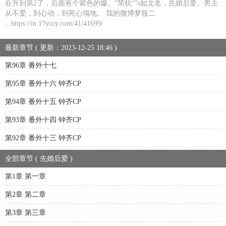
在升到第2了，后面有个紫色的爆。”简杭“”s如文名，先婚后爱。男主
从不爱，到心动，到死心塌地。 我的微博梦筱二
...https://m.17yccy.com/41/41699/
最新章节 ( 更新：2023-12-25 18:46 )
第96章 番外十七
第95章 番外十六 钟齐CP
第94章 番外十五 钟齐CP
第93章 番外十四 钟齐CP
第92章 番外十三 钟齐CP
全部章节 ( 先婚后爱 )
第1章 第一章
第2章 第二章
第3章 第三章