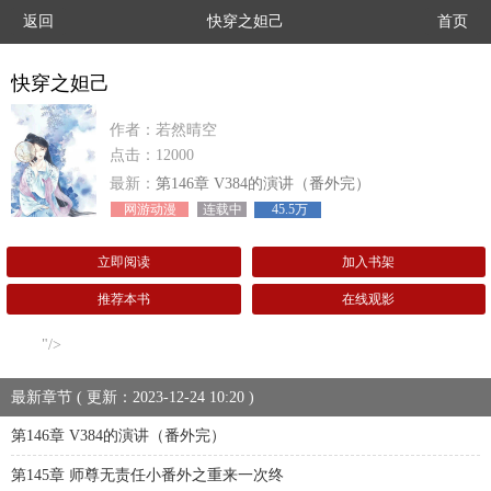
返回
快穿之妲己
首页
快穿之妲己
作者：若然晴空
点击：12000
最新：
第146章 V384的演讲（番外完）
网游动漫
连载中
45.5万
立即阅读
加入书架
推荐本书
在线观影
"/>
最新章节 ( 更新：2023-12-24 10:20 )
第146章 V384的演讲（番外完）
第145章 师尊无责任小番外之重来一次终