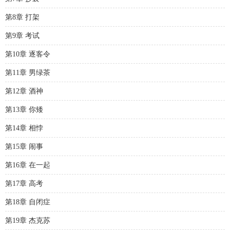
第8章 打架
第9章 考试
第10章 逐客令
第11章 男绿茶
第12章 酒神
第13章 你矮
第14章 相悖
第15章 闹事
第16章 在一起
第17章 高考
第18章 自闭症
第19章 杰克苏