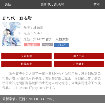
返回
新时代，新地府
首页
新时代，新地府
作者：林知落
点击：227600
最新：
第144章 番外：永恒罗酆
玄幻魔法
连载中
76.0万
立即阅读
加入书架
推荐本书
在线观影
喻争渡毕业后入职了一家小型创业公司做程序员，没想到这家公
司是开在人间的地府办事处，老板是罗酆山鬼王，而他的工作，是负
责开发决定阴阳两界轮回的生死簿自动化程序，全面实现地府工作现
代化。 ...https://m.17yccy.com/4/4419/
最新章节 ( 更新：2023-06-13 07:07 )