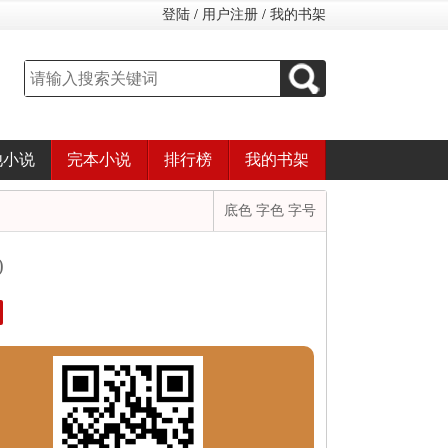
登陆
/
用户注册
/
我的书架
他小说
完本小说
排行榜
我的书架
底色 字色 字号
)