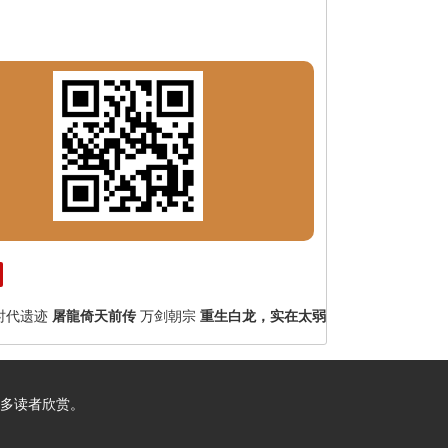
时代遗迹
屠龍倚天前传
万剑朝宗
重生白龙，实在太弱
多读者欣赏。