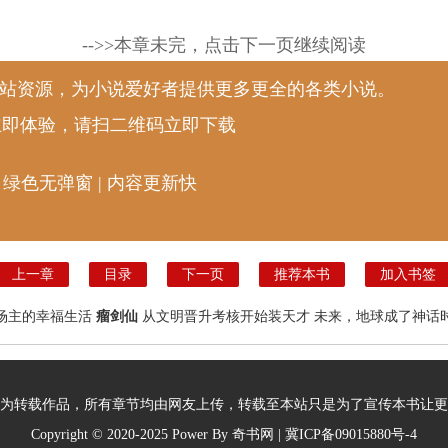
-->>本章未完，点击下一页继续阅读
说站资源，为小说爱好者提供更多更全的各类小说。
立即体验，请扫二维码立即下载
 绿色无弹窗 | 内容更新快
上一章
目录
下一页
推荐本书
加入书签
场主的幸福生活
瘤剑仙
从文明晋升考核开始装天才
未来，地球成了神话
为转载作品，所有章节均由网友上传，转载至本站只是为了宣传本书让更
Copyright © 2020-2025 Power By
奇书网
| 冀ICP备09015880号-4