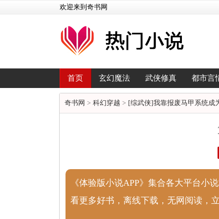
欢迎来到奇书网
首页
玄幻魔法
武侠修真
都市言
奇书网
>
科幻穿越
>
[综武侠]我靠报废马甲系统成
《体验版小说APP》集合各大平台小
看更多好书，离线下载，无网阅读，