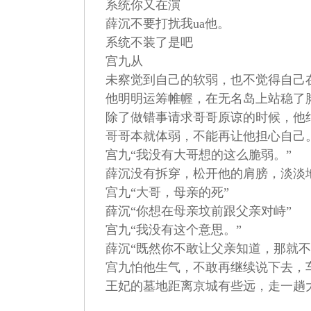
系统你又在演
薛沉不要打扰我ua他。
系统不装了是吧
宫九从
未察觉到自己的软弱，也不觉得自己
他明明运筹帷幄，在无名岛上站稳了脚
除了做错事请求哥哥原谅的时候，他
哥哥本就体弱，不能再让他担心自己
宫九“我没有大哥想的这么脆弱。”
薛沉没有拆穿，松开他的肩膀，淡淡地
宫九“大哥，母亲的死”
薛沉“你想在母亲坟前跟父亲对峙”
宫九“我没有这个意思。”
薛沉“既然你不敢让父亲知道，那就不
宫九怕他生气，不敢再继续说下去，
王妃的墓地距离京城有些远，走一趟大