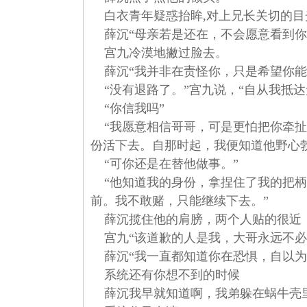
白衣青年疑惑抬眸,对上兄长关切的目光
薛沉“母亲若是还在，不会愿意看到你
宫九冷漠地撇过脸去。
薛沉“我并非在责怪你，只是希望你能知
“没有退路了。”宫九说，“自从我抵达
“你信我吗”
“我愿意相信哥哥，可是更怕把你牵扯
份活下去。自那时起，我便知道他野心
“可你还是在替他做事。”
“他知道我的身份，拿捏住了我的把柄
前。我不敢赌，只能继续下去。”
薛沉揽住他的肩膀，两个人贴的很近；
宫九“该道歉的人是我，大哥永远不必
薛沉“我一直都知道你在恐惧，自以为
系统还有你想不到的时候
薛沉我早就知道啊，我弟躲在蜗牛壳