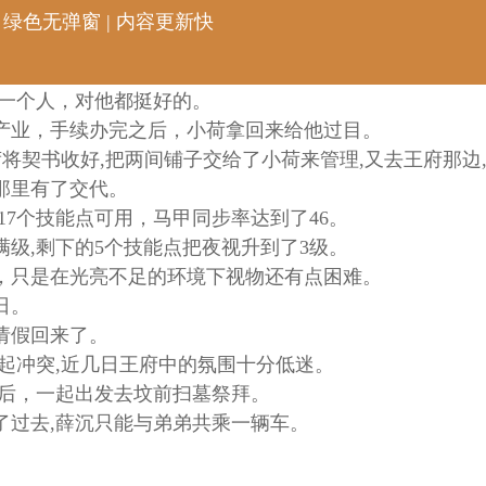
 绿色无弹窗 | 内容更新快
一个人，对他都挺好的。
业，手续办完之后，小荷拿回来给他过目。
将契书收好,把两间铺子交给了小荷来管理,又去王府那边
那里有了交代。
17个技能点可用，马甲同步率达到了46。
级,剩下的5个技能点把夜视升到了3级。
只是在光亮不足的环境下视物还有点困难。
日。
请假回来了。
起冲突,近几日王府中的氛围十分低迷。
后，一起出发去坟前扫墓祭拜。
过去,薛沉只能与弟弟共乘一辆车。