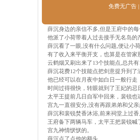
免费无广告 |
薛沉身边的亲信不多,但是王府中的每
他派了小荷带着人过去接手无名岛的产
薛沉看了一眼,没有什么问题,便让小荷
有了收入来平衡开支，也算是在管家
云鹤烟又刷出来了13个技能点,总共有
薛沉花费12个技能点把剑意提升到了满
他已经可以在月夜中如白日一般行走，
时间过得很快，转眼就到了王妃的忌
太平王提前几日自军中回来，裴锐也
宫九一直很安分,没有再跟弟弟和父亲
薛沉和裴锐焚香沐浴,前来祠堂上过香
王府备下两辆马车，太平王把裴锐喊了
宫九神情恹恹的。
薛沉点了点他的额头。