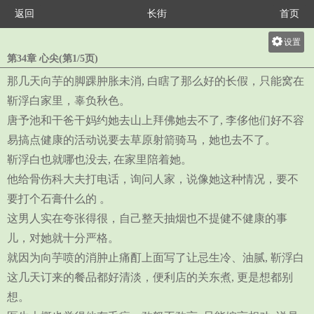
返回
长街
首页
设置
第34章 心尖(第1/5页)
关灯
那几天向芋的脚踝肿胀未消, 白瞎了那么好的长假，只能窝在
大
靳浮白家里，辜负秋色。
中
唐予池和干爸干妈约她去山上拜佛她去不了, 李侈他们好不容
小
易搞点健康的活动说要去草原射箭骑马，她也去不了。
靳浮白也就哪也没去, 在家里陪着她。
他给骨伤科大夫打电话，询问人家，说像她这种情况，要不
要打个石膏什么的 。
这男人实在夸张得很，自己整天抽烟也不提健不健康的事
儿，对她就十分严格。
就因为向芋喷的消肿止痛酊上面写了让忌生冷、油腻, 靳浮白
这几天订来的餐品都好清淡，便利店的关东煮, 更是想都别
想。