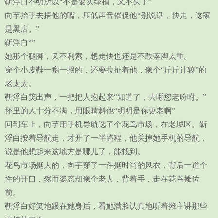
靳浮白不明所以“不是要买绿植，又不买了”
向芋抬手去捂他的嘴，压低声音催促他“别说话，快走，这家
是黑店。”
靳浮白“”
她那个腿脚，又不利索，想走快也还是不敢落脚太重。
穿个小皮鞋一瘸一拐的，还要拉扯着他，像个“斤斤计较”的
老太太。
靳浮白笑出声，一把把人抱起来“知道了，去哪您老吩咐。”
怀里的人十分不满，用眼睛斜他“明明是你更老啊”
回到车上，向芋用手机导航选了个花鸟市场，在老城区。靳
浮白按着导航走，才开了一半路程，他关掉她手机的导航，
说是他想起来这地方是哪儿了，能找到。
花鸟市场挺大的，向芋穿了一件挺时尚的风衣，背后一道个
性的开口，然而姿态却像个老人，背着手，走在花鸟摊位
前。
靳浮白好笑地跟在她身后，看她满脸认真地听着摊主讲那些