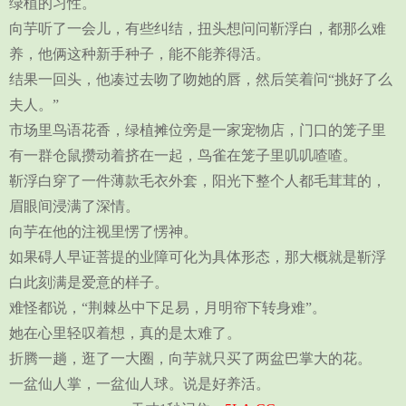
绿植的习性。
向芋听了一会儿，有些纠结，扭头想问问靳浮白，都那么难
养，他俩这种新手种子，能不能养得活。
结果一回头，他凑过去吻了吻她的唇，然后笑着问“挑好了么
夫人。”
市场里鸟语花香，绿植摊位旁是一家宠物店，门口的笼子里
有一群仓鼠攒动着挤在一起，鸟雀在笼子里叽叽喳喳。
靳浮白穿了一件薄款毛衣外套，阳光下整个人都毛茸茸的，
眉眼间浸满了深情。
向芋在他的注视里愣了愣神。
如果碍人早证菩提的业障可化为具体形态，那大概就是靳浮
白此刻满是爱意的样子。
难怪都说，“荆棘丛中下足易，月明帘下转身难”。
她在心里轻叹着想，真的是太难了。
折腾一趟，逛了一大圈，向芋就只买了两盆巴掌大的花。
一盆仙人掌，一盆仙人球。说是好养活。