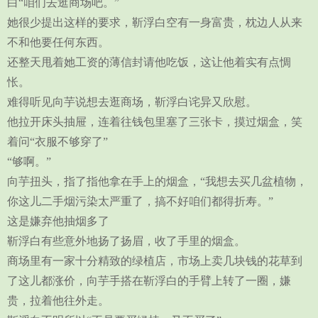
白“咱们去逛商场吧。”
她很少提出这样的要求，靳浮白空有一身富贵，枕边人从来
不和他要任何东西。
还整天甩着她工资的薄信封请他吃饭，这让他着实有点惆
怅。
难得听见向芋说想去逛商场，靳浮白诧异又欣慰。
他拉开床头抽屉，连着往钱包里塞了三张卡，摸过烟盒，笑
着问“衣服不够穿了”
“够啊。”
向芋扭头，指了指他拿在手上的烟盒，“我想去买几盆植物，
你这儿二手烟污染太严重了，搞不好咱们都得折寿。”
这是嫌弃他抽烟多了
靳浮白有些意外地扬了扬眉，收了手里的烟盒。
商场里有一家十分精致的绿植店，市场上卖几块钱的花草到
了这儿都涨价，向芋手搭在靳浮白的手臂上转了一圈，嫌
贵，拉着他往外走。