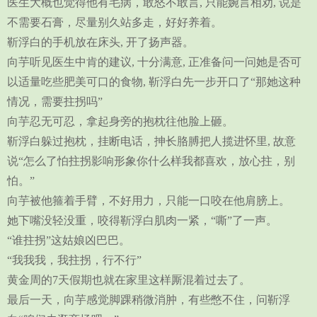
医生大概也觉得他有毛病，敢怒不敢言, 只能婉言相劝, 说是
不需要石膏，尽量别久站多走，好好养着。
靳浮白的手机放在床头, 开了扬声器。
向芋听见医生中肯的建议, 十分满意, 正准备问一问她是否可
以适量吃些肥美可口的食物, 靳浮白先一步开口了“那她这种
情况，需要拄拐吗”
向芋忍无可忍，拿起身旁的抱枕往他脸上砸。
靳浮白躲过抱枕，挂断电话，抻长胳膊把人揽进怀里, 故意
说“怎么了怕拄拐影响形象你什么样我都喜欢，放心拄，别
怕。”
向芋被他箍着手臂，不好用力，只能一口咬在他肩膀上。
她下嘴没轻没重，咬得靳浮白肌肉一紧，“嘶”了一声。
“谁拄拐”这姑娘凶巴巴。
“我我我，我拄拐，行不行”
黄金周的7天假期也就在家里这样厮混着过去了。
最后一天，向芋感觉脚踝稍微消肿，有些憋不住，问靳浮