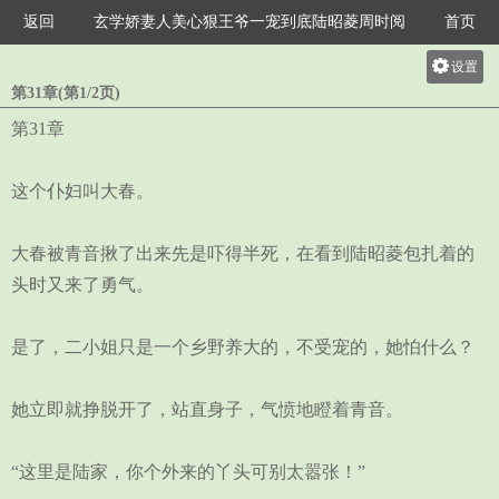
返回
玄学娇妻人美心狠王爷一宠到底陆昭菱周时阅
首页
设置
第31章(第1/2页)
关灯
第31章
大
中
这个仆妇叫大春。
小
大春被青音揪了出来先是吓得半死，在看到陆昭菱包扎着的
头时又来了勇气。
是了，二小姐只是一个乡野养大的，不受宠的，她怕什么？
她立即就挣脱开了，站直身子，气愤地瞪着青音。
“这里是陆家，你个外来的丫头可别太嚣张！”