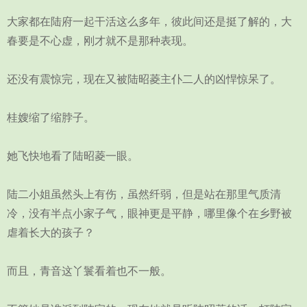
大家都在陆府一起干活这么多年，彼此间还是挺了解的，大
春要是不心虚，刚才就不是那种表现。
还没有震惊完，现在又被陆昭菱主仆二人的凶悍惊呆了。
桂嫂缩了缩脖子。
她飞快地看了陆昭菱一眼。
陆二小姐虽然头上有伤，虽然纤弱，但是站在那里气质清
冷，没有半点小家子气，眼神更是平静，哪里像个在乡野被
虐着长大的孩子？
而且，青音这丫鬟看着也不一般。