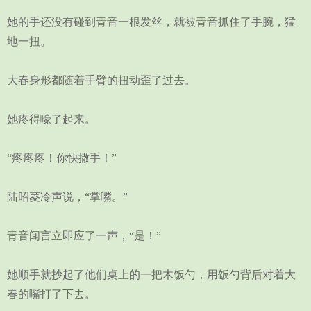
她的手还没有碰到青音一根发丝，就被青音抓住了手腕，猛
地一扭。
大春身形都随着手臂的扭动歪了过去。
她疼得嚎了起来。
“疼疼疼！你快撒手！”
陆昭菱冷声说，“掌嘴。”
青音闻言立即应了一声，“是！”
她顺手就抄起了他们桌上的一把木饭勺，用饭勺背后对着大
春的嘴打了下去。