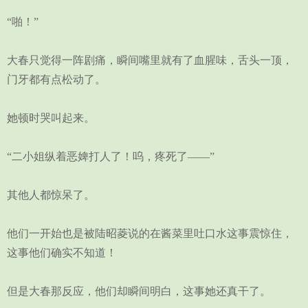
“啪！”
大春只觉得一阵剧痛，瞬间嘴里就有了血腥味，舌头一顶，
门牙都有点松动了。
她顿时哭叫起来。
“二小姐纵着恶婢打人了！呜，疼死了——”
其他人都惊呆了。
他们一开始也是被陆昭菱说的在酱菜里吐口水这事震惊住，
这事他们确实不知道！
但是大春那反应，他们却瞬间明白，这事她还真干了。