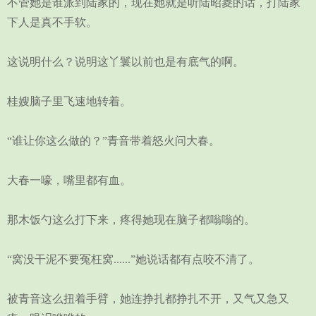
不管她是谁派到陆家的，现在她就是听陆昭菱的话，打陆家
下人是真不手软。
这说明什么？说明这丫鬟以前也是有底气的啊。
桂嫂脑子里飞速地转着。
“谁让你这么做的？”青音带着怒火问大春。
大春一嚎，嘴里都有血。
那木饭勺这么打下来，疼得她现在脑子都嗡嗡的。
“窝没干泥不要冤枉窝......”她说话都有点咬不清了。
被青音这么扭着手臂，她连挣扎都挣扎不开，又气又急又