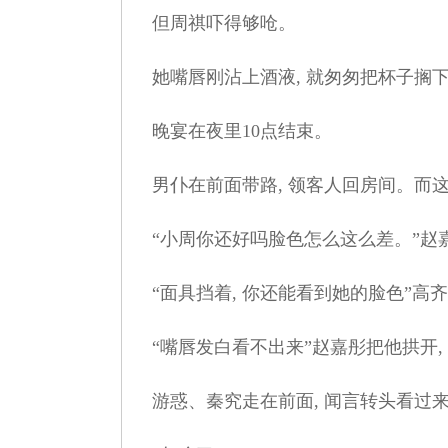
但周祺吓得够呛。
她嘴唇刚沾上酒液, 就匆匆把杯子搁
晚宴在夜里10点结束。
男仆在前面带路, 领客人回房间。而这
“小周你还好吗脸色怎么这么差。”赵
“面具挡着, 你还能看到她的脸色”高齐
“嘴唇发白看不出来”赵嘉彤把他拱开, 
游惑、秦究走在前面, 闻言转头看过