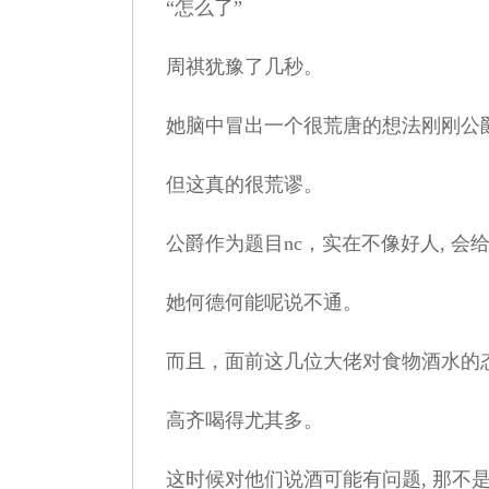
“怎么了”
周祺犹豫了几秒。
她脑中冒出一个很荒唐的想法刚刚公爵
但这真的很荒谬。
公爵作为题目nc，实在不像好人, 会
她何德何能呢说不通。
而且，面前这几位大佬对食物酒水的态
高齐喝得尤其多。
这时候对他们说酒可能有问题, 那不