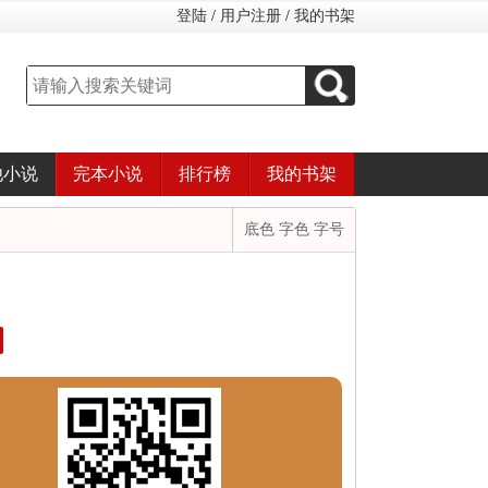
登陆
/
用户注册
/
我的书架
他小说
完本小说
排行榜
我的书架
底色 字色 字号