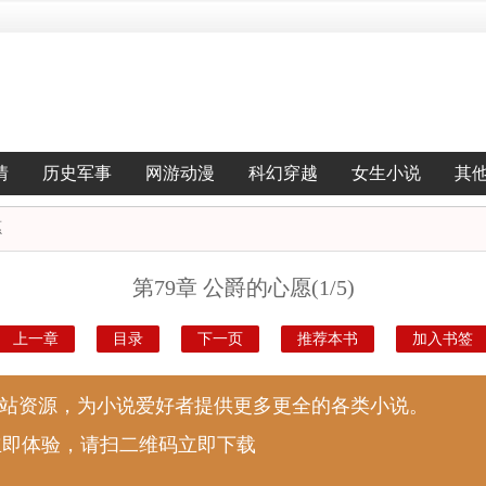
情
历史军事
网游动漫
科幻穿越
女生小说
其
愿
第79章 公爵的心愿(1/5)
上一章
目录
下一页
推荐本书
加入书签
说站资源，为小说爱好者提供更多更全的各类小说。
立即体验，请扫二维码立即下载