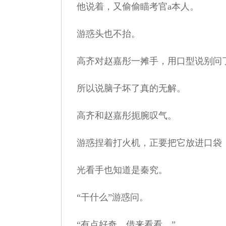
他说着，又偷偷瞄考官a本人。
游惑头也不抬。
高齐对赵嘉彤一摊手，用口型说别问
所以说脑子坏了真的无解。
高齐和赵嘉彤扼腕叹气。
游惑捏着打火机，正要把它放进口袋，
光看手也知道是秦究。
“干什么”游惑问。
“有点好奇，借来看看。”