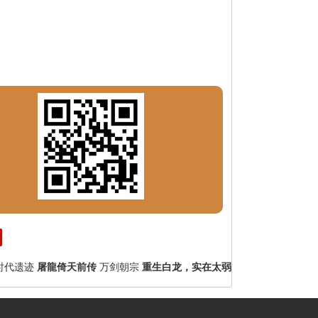
时代遗迹
屠龍倚天前传
万剑朝宗
重生白龙，实在太弱