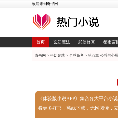
欢迎来到奇书网
首页
玄幻魔法
武侠修真
都市言
奇书网
>
科幻穿越
>
全球高考
> 第79章 公爵的心
《体验版小说APP》集合各大平台小
看更多好书，离线下载，无网阅读，