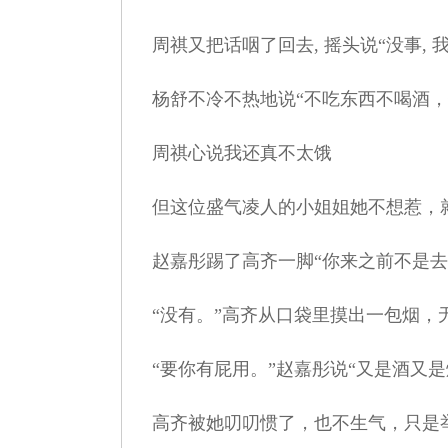
周祺又把话咽了回去, 摇头说“没事, 
杨舒不冷不热地说“不吃东西不喝酒，
周祺心说我还真不太饿
但这位盛气凌人的小姐姐她不想惹，就
赵嘉彤踢了高齐一脚“你来之前不是去
“没有。”高齐从口袋里摸出一包烟，无
“要你有屁用。”赵嘉彤说“又是酒又是
高齐被她叨叨惯了，也不生气，只是举