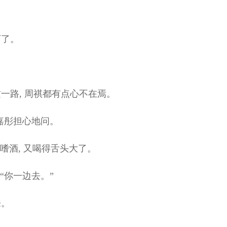
下了。
一路, 周祺都有点心不在焉。
嘉彤担心地问。
嗜酒, 又喝得舌头大了。
“你一边去。”
来。