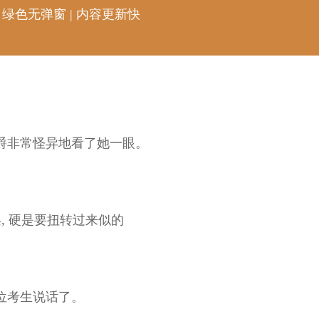
 绿色无弹窗 | 内容更新快
。
爵非常怪异地看了她一眼。
, 硬是要扭转过来似的
位考生说话了。