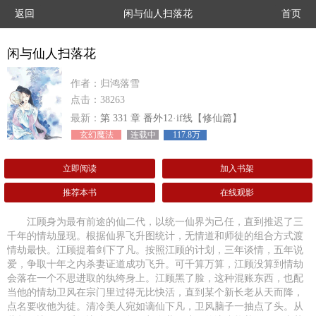
返回
闲与仙人扫落花
首页
闲与仙人扫落花
作者：归鸿落雪
点击：38263
最新：
第 331 章 番外12·if线【修仙篇】
玄幻魔法
连载中
117.8万
立即阅读
加入书架
推荐本书
在线观影
江顾身为最有前途的仙二代，以统一仙界为己任，直到推迟了三
千年的情劫显现。根据仙界飞升图统计，无情道和师徒的组合方式渡
情劫最快。江顾提着剑下了凡。按照江顾的计划，三年谈情，五年说
爱，争取十年之内杀妻证道成功飞升。可千算万算，江顾没算到情劫
会落在一个不思进取的纨绔身上。江顾黑了脸，这种混账东西，也配
当他的情劫卫风在宗门里过得无比快活，直到某个新长老从天而降，
点名要收他为徒。清冷美人宛如谪仙下凡，卫风脑子一抽点了头。从