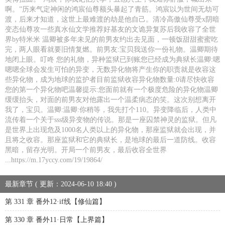
啊。”历来气定神闲的鸿宸仙尊额头暴起了青筋。鸿宸以为世间无劫可
渡，后来才知道，这世上最难渡的劫是他自己。清冷高傲仙尊受x阴暗
变态仙尊攻一些真水仙文学推荐好基友的文诡异复苏后我收容了全世
界by特米米 温卿被多年未见的前男友约出去见面，一顿饭甜甜蜜蜜吃
完，两人眼看就要旧情复燃。前男友:宝贝我送你一份礼物。温卿期待
地闭上眼。叮咚 您的礼物，异种监狱已到账您已经成为典狱长温卿:嗯
嗯嗯全球会发生可怕的异变，无数异化物将产生你的职责就是收容这
些异化物，成为地球的监护者目前监狱收容异化物数量:0请尽快收容
您的第一个异化物吧温馨提示:您面前就有一个极度危险的异化物温卿
缓缓抬头，对面的前男友对他露出一个温柔病态的笑。这次别想离开
我了，宝贝。温卿:温卿:你稍等，我先打个110。异变降临后，人类中
流传着一个关于sss级异变物的传说。那是一座囚禁神灵的监狱。但凡
是世界上出现危及1000名人类以上的异化物，那座监狱就会出现，并
且将之收容。那座监狱和它的典狱长，是地球的最后一道防线。收容
黑暗，留存光明。开局一个前男友，最后收容全世界
...https://m.17yccy.com/19/19864/
最新章节 ( 更新：2024-06-10 18:40 )
第 331 章 番外12·if线【修仙篇】
第 330 章 番外11·日常【上界篇】