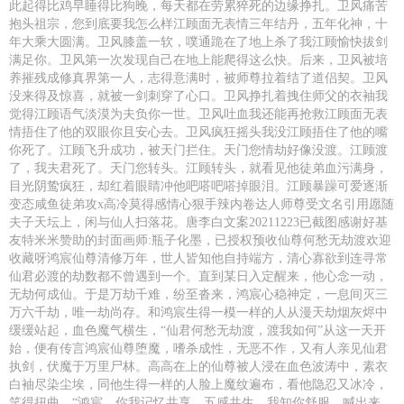
此起得比鸡早睡得比狗晚，每天都在劳累猝死的边缘挣扎。卫风痛苦
抱头祖宗，您到底要我怎么样江顾面无表情三年结丹，五年化神，十
年大乘大圆满。卫风膝盖一软，噗通跪在了地上杀了我江顾愉快拔剑
满足你。卫风第一次发现自己在地上能爬得这么快。后来，卫风被培
养摧残成修真界第一人，志得意满时，被师尊拉着结了道侣契。卫风
没来得及惊喜，就被一剑刺穿了心口。卫风挣扎着拽住师父的衣袖我
觉得江顾语气淡漠为夫负你一世。卫风吐血我还能再抢救江顾面无表
情捂住了他的双眼你且安心去。卫风疯狂摇头我没江顾捂住了他的嘴
你死了。江顾飞升成功，被天门拦住。天门您情劫好像没渡。江顾渡
了，我夫君死了。天门您转头。江顾转头，就看见他徒弟血污满身，
目光阴鸷疯狂，却红着眼睛冲他吧嗒吧嗒掉眼泪。江顾暴躁可爱逐渐
变态咸鱼徒弟攻x高冷莫得感情心狠手辣内卷达人师尊受文名引用愿随
夫子天坛上，闲与仙人扫落花。唐李白文案20211223已截图感谢好基
友特米米赞助的封面画师:瓶子化墨，已授权预收仙尊何愁无劫渡欢迎
收藏呀鸿宸仙尊清修万年，世人皆知他自持端方，清心寡欲到连寻常
仙君必渡的劫数都不曾遇到一个。直到某日入定醒来，他心念一动，
无劫何成仙。于是万劫千难，纷至沓来，鸿宸心稳神定，一息间灭三
万六千劫，唯一劫尚存。和鸿宸生得一模一样的人从漫天劫烟灰烬中
缓缓站起，血色魔气横生，“仙君何愁无劫渡，渡我如何”从这一天开
始，便有传言鸿宸仙尊堕魔，嗜杀成性，无恶不作，又有人亲见仙君
执剑，伏魔于万里尸林。高高在上的仙尊被人浸在血色波涛中，素衣
白袖尽染尘埃，同他生得一样的人脸上魔纹遍布，看他隐忍又冰冷，
笑得扭曲。“鸿宸，你我记忆共享，五感共生，我知你舒服，喊出来