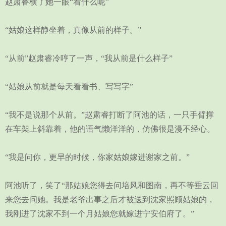
赵肃睿横了她一眼“看什么呢”
“姑娘这样静坐着，真像从前的样子。”
“从前”赵肃睿冷哼了一声，“我从前是什么样子”
“姑娘从前就是每天看看书、写写字”
“我不是说那个从前。”赵肃睿打断了阿池的话，一只手臂撑
在车架上斜靠着，他的语气懒洋洋的，仿佛很是漫不经心。
“我是问你，更早的时候，你家姑娘嫁进谢家之前。”
阿池听了，笑了“那姑娘您得去问培风和图南，再不等垂云回
来您去问她。我是老爷出事之后才被送到沈家照顾姑娘的，
我刚进了沈家不到一个月姑娘您就嫁进宁安伯府了。”