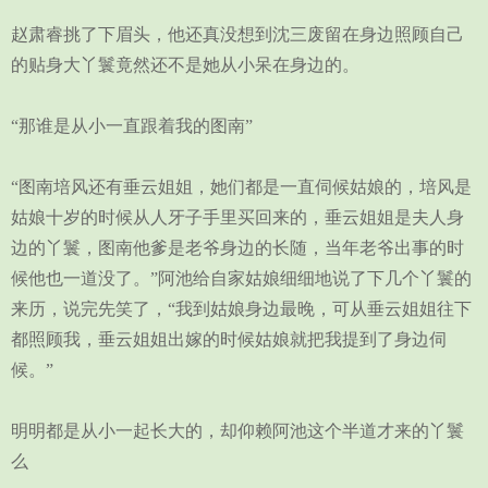
赵肃睿挑了下眉头，他还真没想到沈三废留在身边照顾自己
的贴身大丫鬟竟然还不是她从小呆在身边的。
“那谁是从小一直跟着我的图南”
“图南培风还有垂云姐姐，她们都是一直伺候姑娘的，培风是
姑娘十岁的时候从人牙子手里买回来的，垂云姐姐是夫人身
边的丫鬟，图南他爹是老爷身边的长随，当年老爷出事的时
候他也一道没了。”阿池给自家姑娘细细地说了下几个丫鬟的
来历，说完先笑了，“我到姑娘身边最晚，可从垂云姐姐往下
都照顾我，垂云姐姐出嫁的时候姑娘就把我提到了身边伺
候。”
明明都是从小一起长大的，却仰赖阿池这个半道才来的丫鬟
么