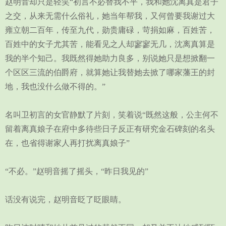
赵明音却只是轻笑“初言不必替我不平，我和她沈离真是君子
之交，从来无需什么俗礼，她当年帮我，又何曾要我谢过大
雍立朝二百年，传至九代，勋贵庸碌，苛捐如麻，百姓苦，
百姓中的女子尤其苦，能看见之人却寥寥无几，沈离真算是
我的半个知己。我既然得她助力良多，别说她只是想掀翻一
个区区三流的伯爵府，就算她让我替她去掀了哪家藩王的封
地，我也没什么做不得的。”
名叫卫初言的女官静默了片刻，笑着说“既然这般，公主何不
留着离真娘子在府中多待些日子反正有研究金石碑刻的名头
在，也省得谢家人再打扰离真娘子”
“不必。”赵明音摇了摇头，“昨日我见的”
话没有说完，赵明音眨了眨眼睛。